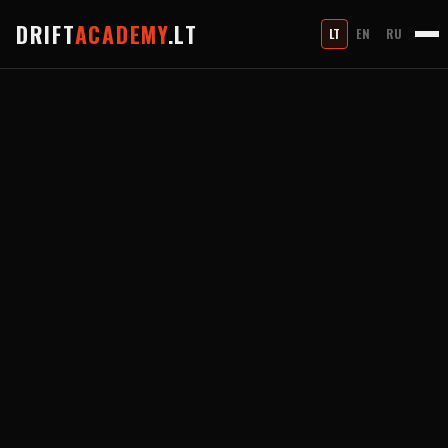
DRIFT
ACADEMY
.LT
LT
EN
RU