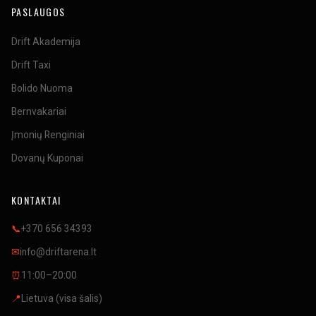
PASLAUGOS
Drift Akademija
Drift Taxi
Bolido Nuoma
Bernvakariai
Įmonių Renginiai
Dovanų Kuponai
KONTAKTAI
📞
+370 656 34393
✉
info@driftarena.lt
⏰
11:00–20:00
📍
Lietuva (visa šalis)