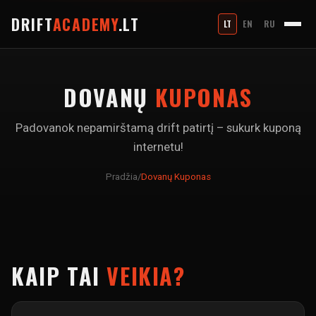
DRIFT
ACADEMY
.LT
LT
EN
RU
DOVANŲ
KUPONAS
Padovanok nepamirštamą drift patirtį – sukurk kuponą
internetu!
Pradžia
/
Dovanų Kuponas
KAIP TAI
VEIKIA?