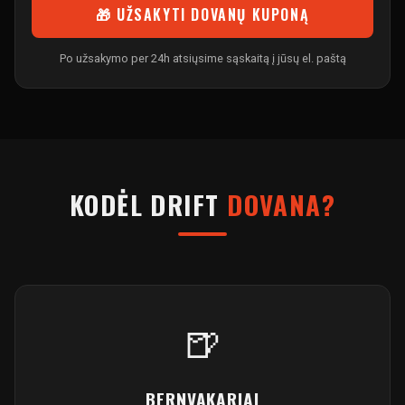
🎁 UŽSAKYTI DOVANŲ KUPONĄ
Po užsakymo per 24h atsiųsime sąskaitą į jūsų el. paštą
KODĖL DRIFT
DOVANA?
🍺
BERNVAKARIAI